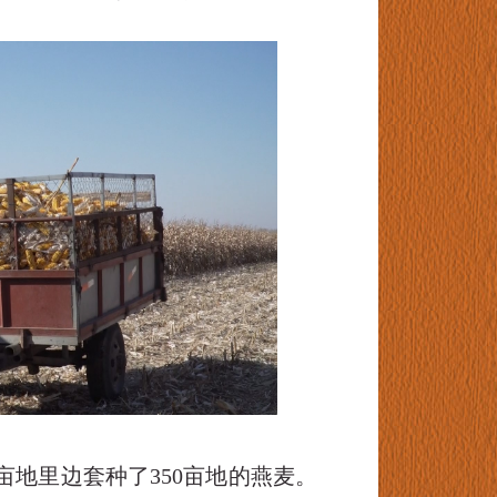
0亩地里边套种了350亩地的燕麦。